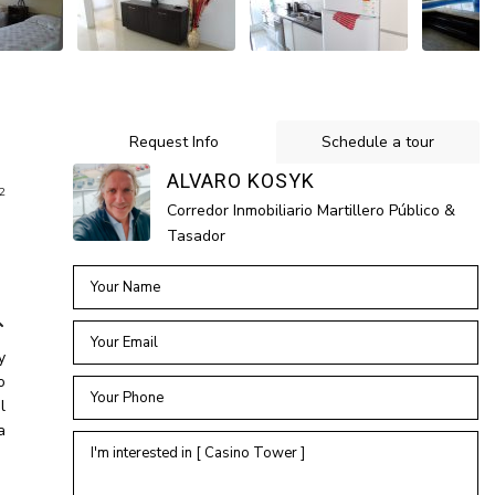
Request Info
Schedule a tour
ALVARO KOSYK
2
Corredor Inmobiliario Martillero Público &
Tasador
y
o
l
a