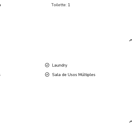
a
Toilette:
1
Laundry
s
Sala de Usos Múltiples