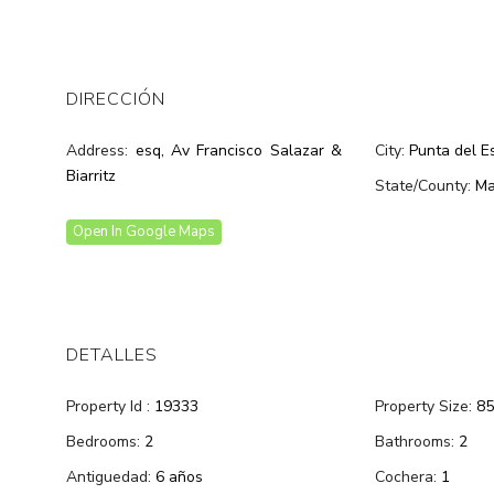
DIRECCIÓN
Address:
esq, Av Francisco Salazar &
City:
Punta del E
Biarritz
State/County:
Ma
Open In Google Maps
DETALLES
Property Id :
19333
Property Size:
85
Bedrooms:
2
Bathrooms:
2
Antiguedad:
6 años
Cochera:
1