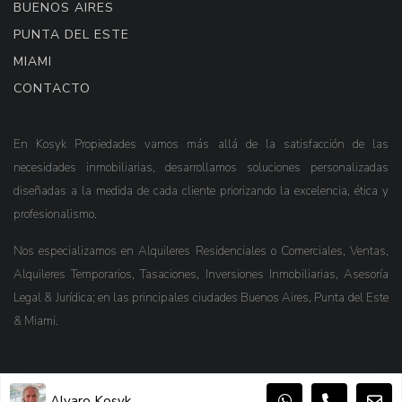
BUENOS AIRES
PUNTA DEL ESTE
MIAMI
CONTACTO
En Kosyk Propiedades vamos más allá de la satisfacción de las
necesidades inmobiliarias, desarrollamos soluciones personalizadas
diseñadas a la medida de cada cliente priorizando la excelencia, ética y
profesionalismo.
Nos especializamos en Alquileres Residenciales o Comerciales, Ventas,
Alquileres Temporarios, Tasaciones, Inversiones Inmobiliarias, Asesoría
Legal & Jurídica; en las principales ciudades Buenos Aires, Punta del Este
& Miami.
Alvaro Kosyk
Privacy Policy