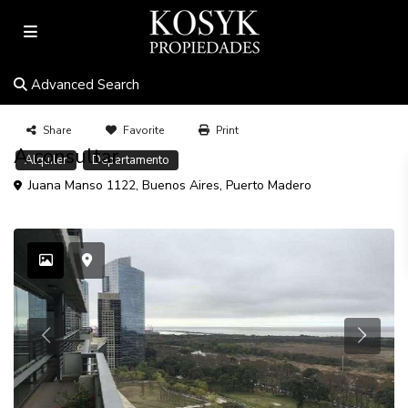
Advanced Search
Share
Favorite
Print
A consultar.
Alquiler
Departamento
Juana Manso 1122,
Buenos Aires
,
Puerto Madero