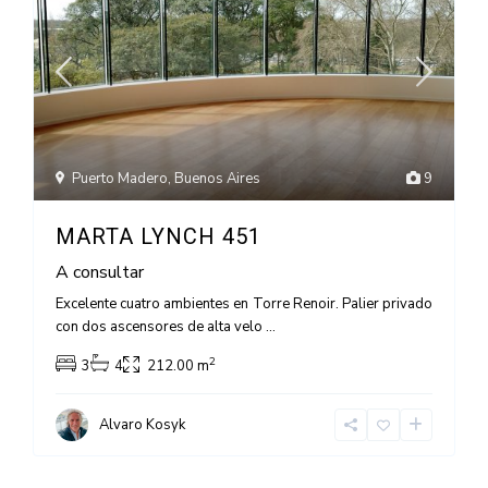
Puerto Madero
,
Buenos Aires
9
MARTA LYNCH 451
A consultar
Excelente cuatro ambientes en Torre Renoir. Palier privado
con dos ascensores de alta velo
...
2
3
4
212.00 m
Alvaro Kosyk