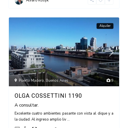
Alvaro Kosyk
Alquiler
Puerto Madero
,
Buenos Aires
9
OLGA COSSETTINI 1190
A consultar.
Excelente cuatro ambientes pasante con vista al dique y a
la ciudad. Al ingreso amplio liv
...