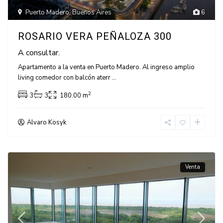
Puerto Madero
,
Buenos Aires
6
ROSARIO VERA PEÑALOZA 300
A consultar.
Apartamento a la venta en Puerto Madero. Al ingreso amplio
living comedor con balcón aterr
...
2
3
3
180.00 m
Alvaro Kosyk
Venta