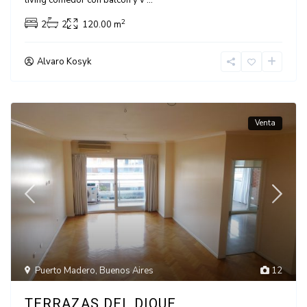
living comedor con balcón y v
...
2
2
2
120.00 m
Alvaro Kosyk
Venta
Puerto Madero
,
Buenos Aires
12
TERRAZAS DEL DIQUE