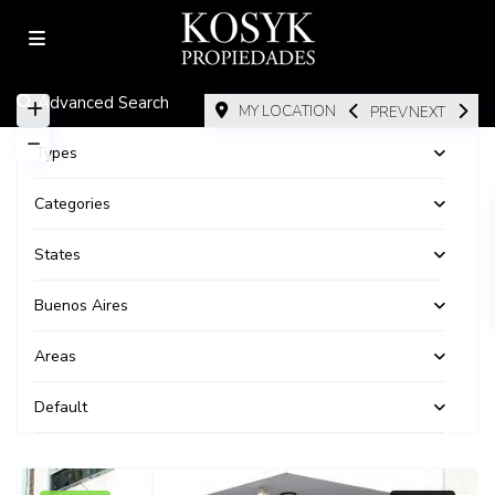
Advanced Search
MY LOCATION
PREV
NEXT
Types
Categories
States
Buenos Aires
Areas
Default