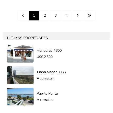
1
2
3
4
ÚLTIMAS PROPIEDADES
Honduras 4800
U$S
2.500
Juana Manso 1122
A consultar.
Puerto Punta
A consultar.