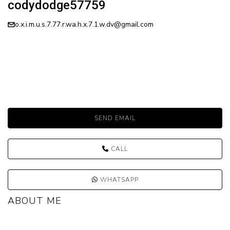
codydodge57759
o.x.i.m.u.s.7.77.r.wa.h.x.7.1.w.dv@gmail.com
SEND EMAIL
CALL
WHATSAPP
ABOUT ME