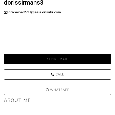
dorissirmans3
loraheine8593@asia.dnsabr.com
SEND EMAIL
CALL
WHATSAPP
ABOUT ME