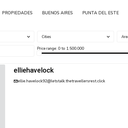
PROPIEDADES
BUENOS AIRES
PUNTA DEL ESTE
Cities
Are
0 to 1.500.000
Price range:
elliehavelock
ellie.havelock92@letstalk.thetravellersrest.click