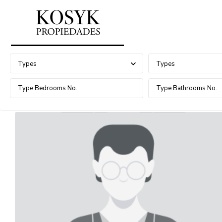
Advanced Search
Types
Types