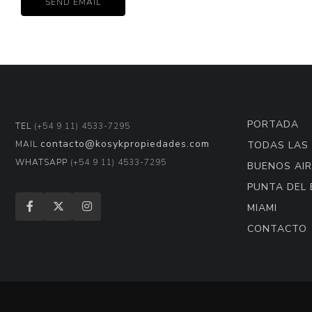
PORTADA
TEL
(+54 9 11) 4533-7295
contacto@kosykpropiedades.com
MAIL
TODAS LAS
WHATSAPP
(+54 9 11) 4533-7295
BUENOS AIR
PUNTA DEL 
MIAMI
CONTACTO