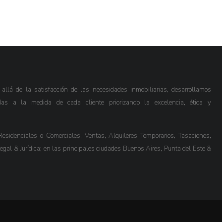
lá de la satisfacción de las necesidades inmobiliarias, desarrollamos
das a la medida de cada cliente priorizando la excelencia, ética y
esidenciales o Comerciales, Ventas, Alquileres Temporarios, Tasaciones,
Legal & Jurídica; en las principales ciudades Buenos Aires, Punta del Este &