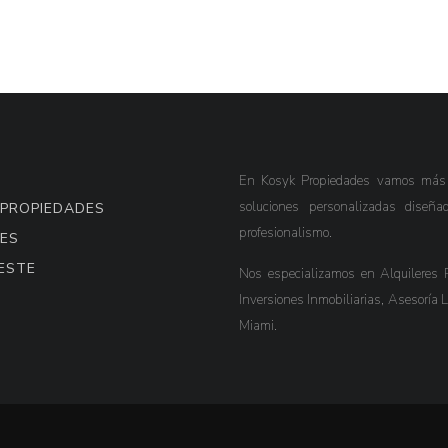
En Kosyk Propiedades vamos más al
soluciones personalizadas diseña
 PROPIEDADES
profesionalismo.
ES
ESTE
Nos especializamos en Alquileres R
Inversiones Inmobiliarias, Asesoría 
Miami.