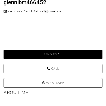
glennibm466452
o.ximu.s77.7.sof.k.4.r8.cs3@gmail.com
SEND EMAIL
CALL
WHATSAPP
ABOUT ME