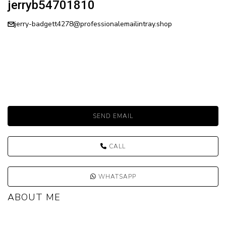
jerryb54701810
jerry-badgett4278@professionalemailintray.shop
SEND EMAIL
CALL
WHATSAPP
ABOUT ME