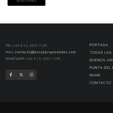
PORTADA
TEL
(+54 9 11) 4533-7295
contacto@kosykpropiedades.com
MAIL
TODAS LAS
WHATSAPP
(+54 9 11) 4533-7295
BUENOS AIR
PUNTA DEL 
MIAMI
CONTACTO