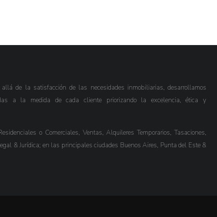
lá de la satisfacción de las necesidades inmobiliarias, desarrollamos
das a la medida de cada cliente priorizando la excelencia, ética y
esidenciales o Comerciales, Ventas, Alquileres Temporarios, Tasaciones,
Legal & Jurídica; en las principales ciudades Buenos Aires, Punta del Este &