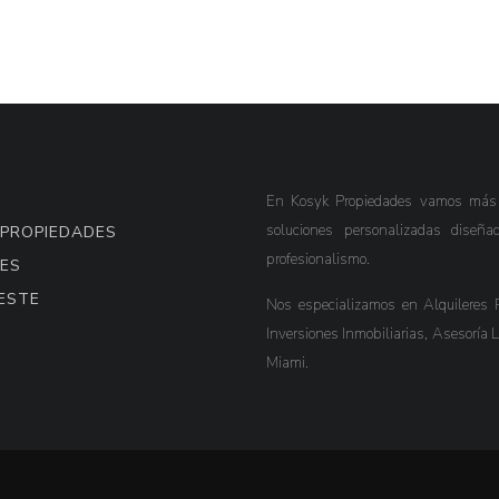
En Kosyk Propiedades vamos más al
soluciones personalizadas diseña
 PROPIEDADES
profesionalismo.
ES
ESTE
Nos especializamos en Alquileres R
Inversiones Inmobiliarias, Asesoría 
Miami.