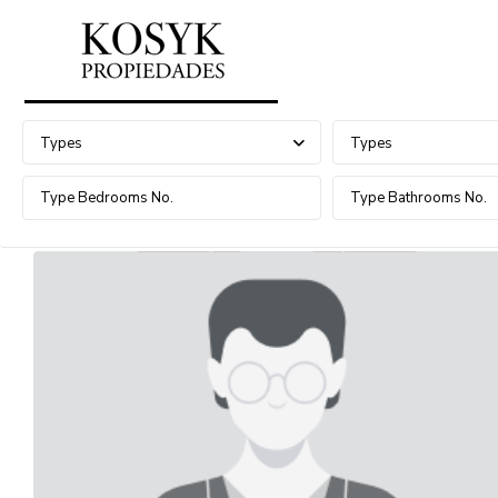
Advanced Search
Types
Types