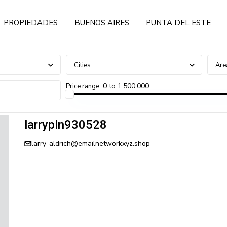
PROPIEDADES
BUENOS AIRES
PUNTA DEL ESTE
Cities
Are
0 to 1.500.000
Price range:
larrypln930528
larry-aldrich@emailnetworkxyz.shop