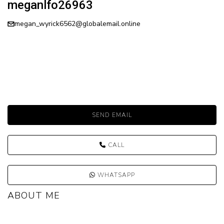
meganlfo26963
megan_wyrick6562@globalemail.online
SEND EMAIL
CALL
WHATSAPP
ABOUT ME