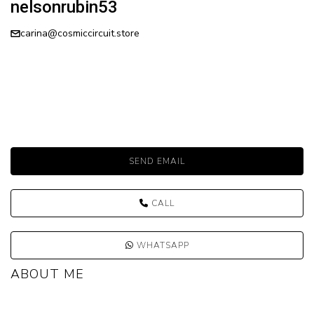
nelsonrubin53
carina@cosmiccircuit.store
SEND EMAIL
CALL
WHATSAPP
ABOUT ME