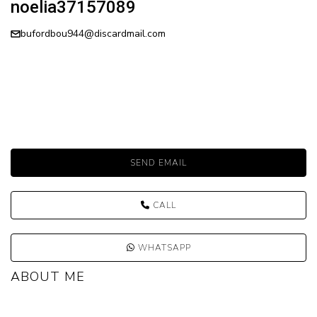
noelia37157089
bufordbou944@discardmail.com
SEND EMAIL
CALL
WHATSAPP
ABOUT ME