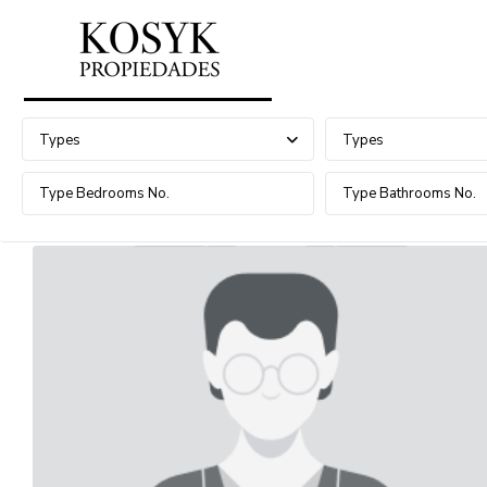
Advanced Search
Types
Types