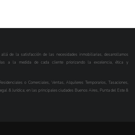
lá de la satisfacción de las necesidades inmobiliarias, desarrollamos
das a la medida de cada cliente priorizando la excelencia, ética y
esidenciales o Comerciales, Ventas, Alquileres Temporarios, Tasaciones,
Legal & Jurídica; en las principales ciudades Buenos Aires, Punta del Este &