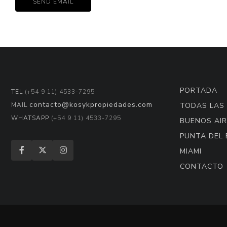
PORTADA
TEL
(+54 9 11) 4533-7295
contacto@kosykpropiedades.com
MAIL
TODAS LAS
WHATSAPP
(+54 9 11) 4533-7295
BUENOS AIR
PUNTA DEL 
MIAMI
CONTACTO