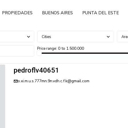
PROPIEDADES
BUENOS AIRES
PUNTA DEL ESTE
Cities
Are
0 to 1.500.000
Price range:
pedroflv40651
o.xi.m.u.s.777mn.9n.vdh.c.f.k@gmail.com