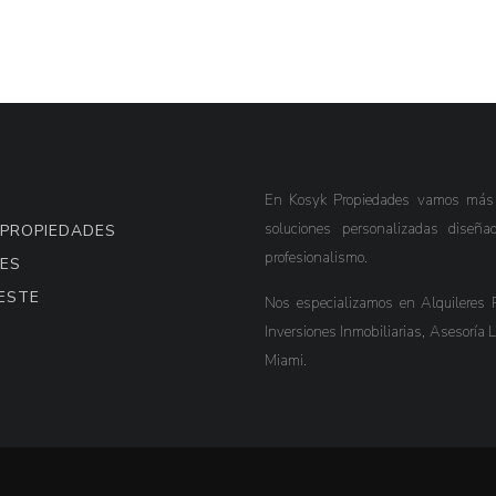
En Kosyk Propiedades vamos más al
soluciones personalizadas diseña
 PROPIEDADES
profesionalismo.
ES
ESTE
Nos especializamos en Alquileres R
Inversiones Inmobiliarias, Asesoría 
Miami.