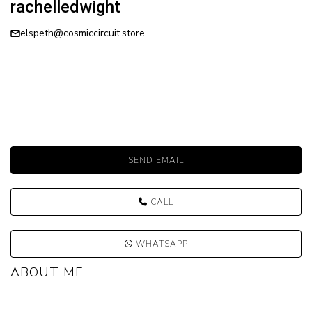
rachelledwight
elspeth@cosmiccircuit.store
SEND EMAIL
CALL
WHATSAPP
ABOUT ME