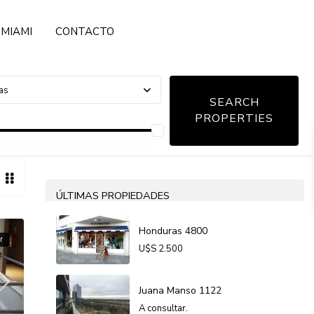
MIAMI
CONTACTO
open map
MY LOCATION
FULLSCREEN
PREV
NEXT
as
ÚLTIMAS PROPIEDADES
Honduras 4800
r
U$S
2.500
Juana Manso 1122
A consultar.