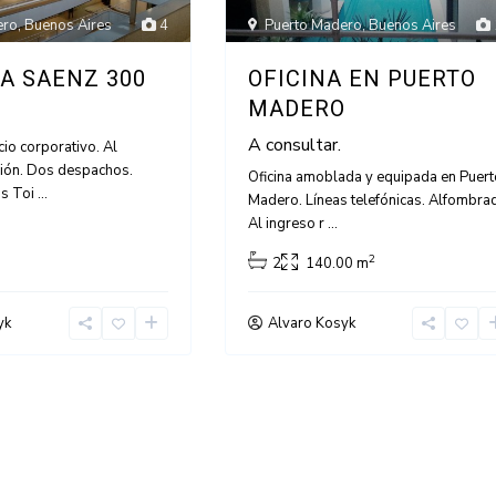
Puerto Madero
,
Buenos Aires
ero
,
Buenos Aires
4
OFICINA EN PUERTO
A SAENZ 300
MADERO
A consultar.
icio corporativo. Al
ción. Dos despachos.
Oficina amoblada y equipada en Puert
os Toi
...
Madero. Líneas telefónicas. Alfombra
Al ingreso r
...
2
2
140.00 m
yk
Alvaro Kosyk