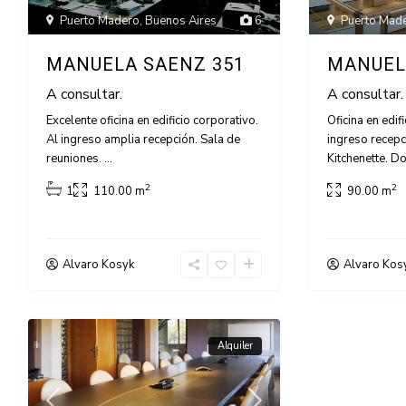
Puerto Madero
,
Buenos Aires
6
Puerto Mad
MANUELA SAENZ 351
MANUEL
A consultar.
A consultar.
Excelente oficina en edificio corporativo.
Oficina en edif
Al ingreso amplia recepción. Sala de
ingreso recep
reuniones.
...
Kitchenette. D
2
2
1
110.00 m
90.00 m
Alvaro Kosyk
Alvaro Kos
Alquiler