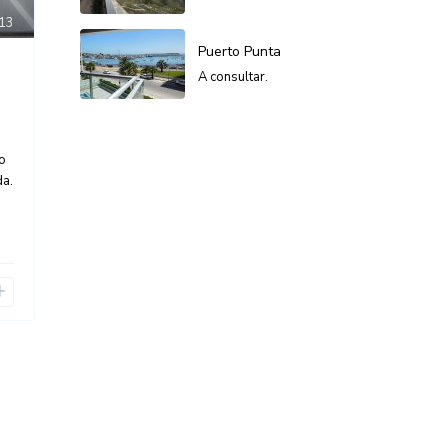
13
Puerto Punta
A consultar.
o
da.