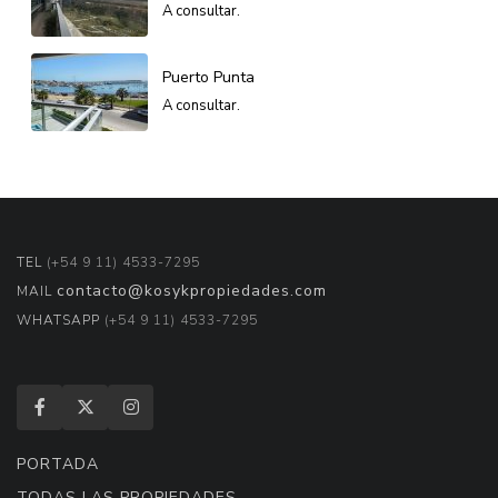
A consultar.
Puerto Punta
A consultar.
TEL
(+54 9 11) 4533-7295
contacto@kosykpropiedades.com
MAIL
WHATSAPP
(+54 9 11) 4533-7295
PORTADA
TODAS LAS PROPIEDADES