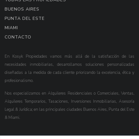
BUENOS AIRES
PUNTA DEL ESTE
MIAMI
CONTACTO
En Kosyk Propiedades vamos más allá de la satisfacción de las
necesidades inmobiliarias, desarrollamos soluciones personalizadas
diseñadas a la medida de cada cliente priorizando la excelencia, ética y
profesionalismo.
Nos especializamos en Alquileres Residenciales o Comerciales, Ventas,
Alquileres Temporarios, Tasaciones, Inversiones Inmobiliarias, Asesoría
Legal & Jurídica; en las principales ciudades Buenos Aires, Punta del Este
& Miami.