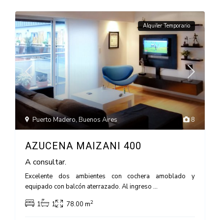
Alquiler Temporario
Puerto Madero
,
Buenos Aires
8
AZUCENA MAIZANI 400
A consultar.
Excelente dos ambientes con cochera amoblado y
equipado con balcón aterrazado. Al ingreso
...
2
1
1
78.00 m