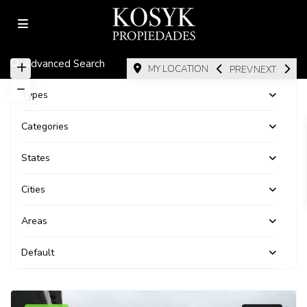
Advanced Search
MY LOCATION
PREV
NEXT
Types
Categories
States
Cities
Areas
Default