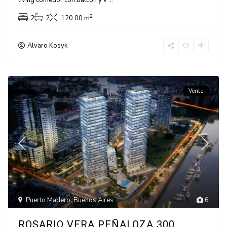
living comedor con balcón y v
...
2
2
2
120.00 m
Alvaro Kosyk
Venta
Puerto Madero
,
Buenos Aires
6
ROSARIO VERA PEÑALOZA 300