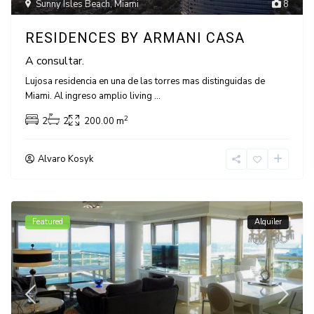
Sunny Isles Beach
,
Miami
8
RESIDENCES BY ARMANI CASA
A consultar.
Lujosa residencia en una de las torres mas distinguidas de
Miami. Al ingreso amplio living
...
2
2
2
200.00 m
Alvaro Kosyk
Featured
Alquiler