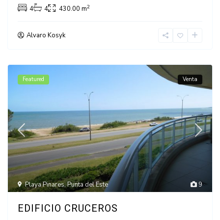
2
4
4
430.00 m
Alvaro Kosyk
Featured
Venta
Playa Pinares
,
Punta del Este
9
EDIFICIO CRUCEROS