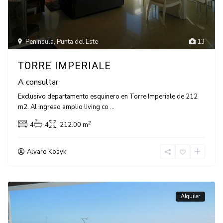
Peninsula
,
Punta del Este
13
TORRE IMPERIALE
A consultar
Exclusivo departamento esquinero en Torre Imperiale de 212
m2. Al ingreso amplio living co
...
2
4
4
212.00 m
Alvaro Kosyk
Alquiler