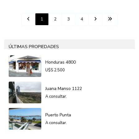
1
2
3
4
ÚLTIMAS PROPIEDADES
Honduras 4800
U$S
2.500
Juana Manso 1122
A consultar.
Puerto Punta
A consultar.