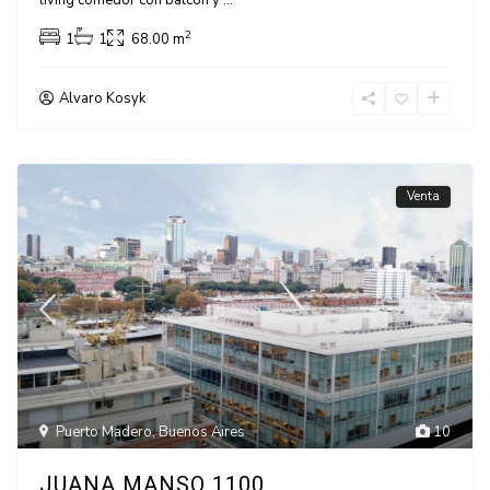
living comedor con balcón y
...
2
1
1
68.00 m
Alvaro Kosyk
Venta
Puerto Madero
,
Buenos Aires
10
JUANA MANSO 1100