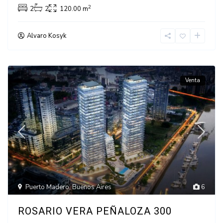
2
2
2
120.00 m
Alvaro Kosyk
Venta
Puerto Madero
,
Buenos Aires
6
ROSARIO VERA PEÑALOZA 300