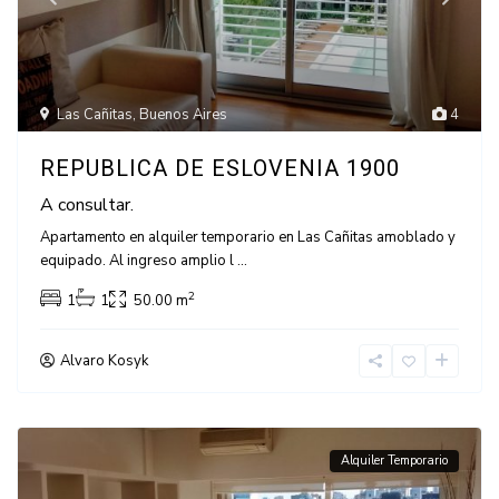
Las Cañitas
,
Buenos Aires
4
REPUBLICA DE ESLOVENIA 1900
A consultar.
Apartamento en alquiler temporario en Las Cañitas amoblado y
equipado. Al ingreso amplio l
...
2
1
1
50.00 m
Alvaro Kosyk
Alquiler Temporario