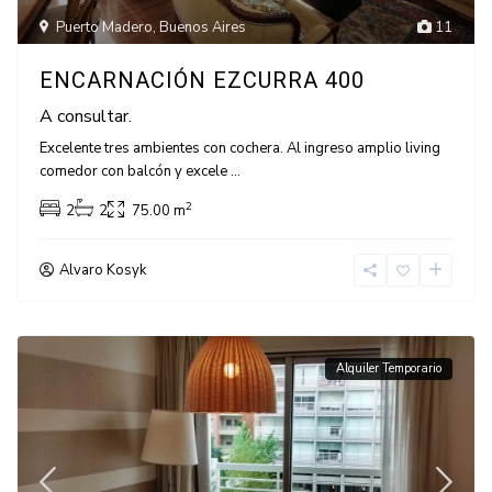
Puerto Madero
,
Buenos Aires
11
ENCARNACIÓN EZCURRA 400
A consultar.
Excelente tres ambientes con cochera. Al ingreso amplio living
comedor con balcón y excele
...
2
2
2
75.00 m
Alvaro Kosyk
Alquiler Temporario