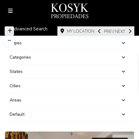
Advanced Search
MY LOCATION
PREV
NEXT
Types
Categories
States
Cities
Areas
Default