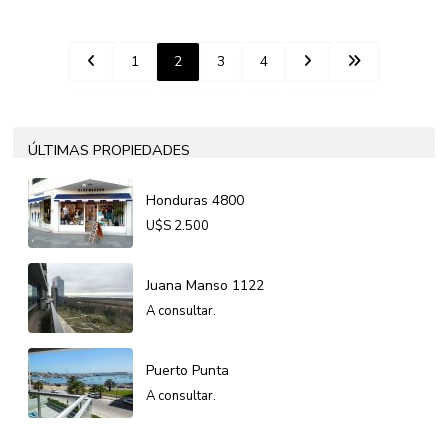
1
2
3
4
ÚLTIMAS PROPIEDADES
Honduras 4800
U$S
2.500
Juana Manso 1122
A consultar.
Puerto Punta
A consultar.